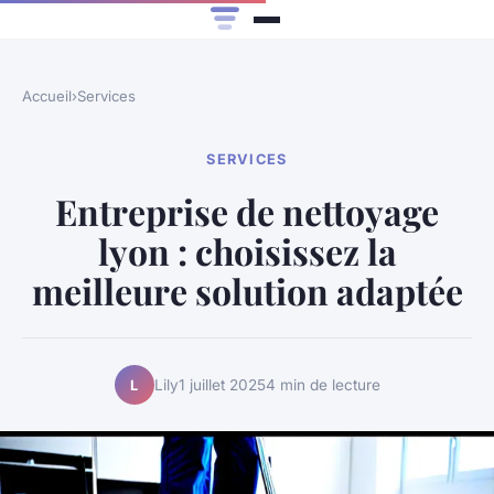
Accueil
›
Services
SERVICES
Entreprise de nettoyage
lyon : choisissez la
meilleure solution adaptée
Lily
1 juillet 2025
4 min de lecture
L