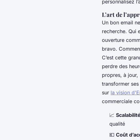
personnalisez l’
L’art de l’ap
Un bon email n
recherche. Qui e
ouverture comme
bravo. Comment 
C’est cette gran
perdre des heure
propres, à jour,
transformer ses
sur
la vision d
commerciale co
📈
Scalabilit
qualité
💶
Coût d’acq