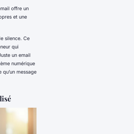
email offre un
opres et une
de silence. Ce
eneur qui
Juste un email
stème numérique
ce qu’un message
lisé