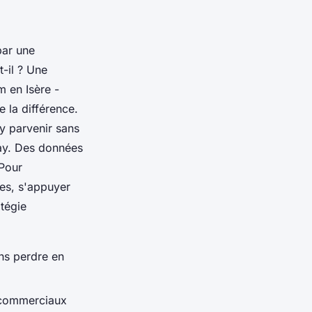
par une
t-il ? Une
 en Isère -
 la différence.
y parvenir sans
ay. Des données
 Pour
es, s'appuyer
atégie
ns perdre en
 commerciaux