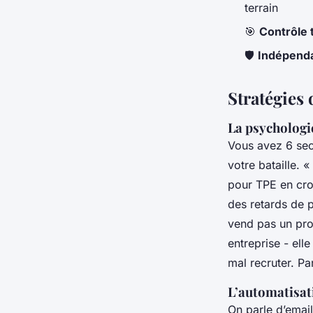
terrain
🎯
Contrôle 
🛡️
Indépenda
Stratégies
La psychologi
Vous avez 6 seco
votre bataille. 
pour TPE en croi
des retards de p
vend pas un prod
entreprise - ell
mal recruter. Pa
L’automatisat
On parle d’emai