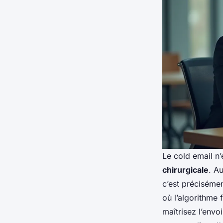
Le cold email n’
chirurgicale
. A
c’est préciséme
où l’algorithme f
maîtrisez l’envo