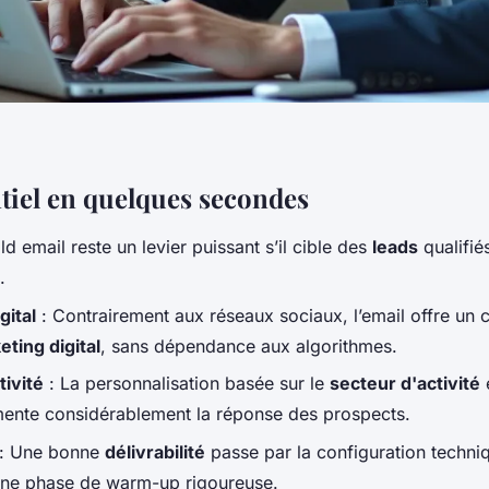
ntiel en quelques secondes
ld email reste un levier puissant s’il cible des
leads
qualifié
.
gital
: Contrairement aux réseaux sociaux, l’email offre un c
ting digital
, sans dépendance aux algorithmes.
tivité
: La personnalisation basée sur le
secteur d'activité
e
ente considérablement la réponse des prospects.
: Une bonne
délivrabilité
passe par la configuration techni
ne phase de warm-up rigoureuse.