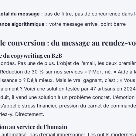
total du message
: pas de filtre, pas de concurrence dans l
nce algorithmique
: votre message arrive, point barre
 de conversion : du message au rendez-v
e du copywriting en B2B
ndes. Pas une de plus. L’objet de l’email, les deux première
« Réduction de 30 % sur nos services » ? Mort-né. « Aide à l
ssance » ? Déjà mieux. Mais le vrai gagnant, c’est : « Vous 
aiement ? Voici une solution testée par 47 artisans en 2024
uit, il vend une solution à un problème concret. L’émotion 
e s’appelle stress financier, pression du carnet de command
rlez-y. Directement.
ion au service de l’humain
l automatisé, pas d’email impersonnel. Les outils modernes