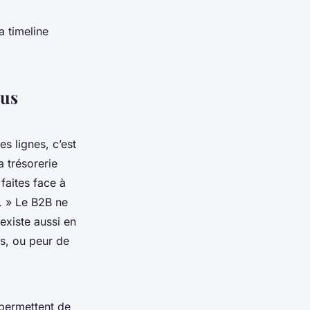
a timeline
ous
s lignes, c’est
a trésorerie
faites face à
. » Le B2B ne
existe aussi en
es, ou peur de
 permettent de