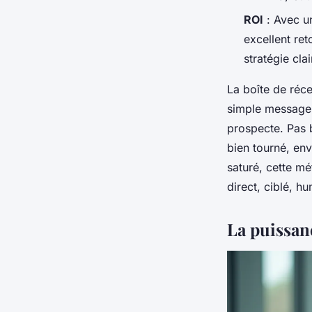
ROI
: Avec un
excellent re
stratégie clai
La boîte de réce
simple message,
prospecte. Pas 
bien tourné, e
saturé, cette m
direct, ciblé, h
La puissanc