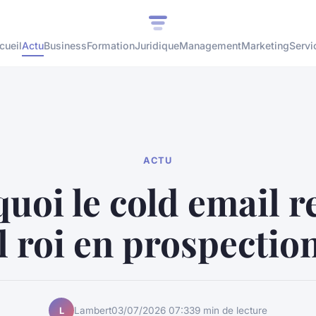
cueil
Actu
Business
Formation
Juridique
Management
Marketing
Servi
ACTU
uoi le cold email re
l roi en prospectio
Lambert
03/07/2026 07:33
9 min de lecture
L