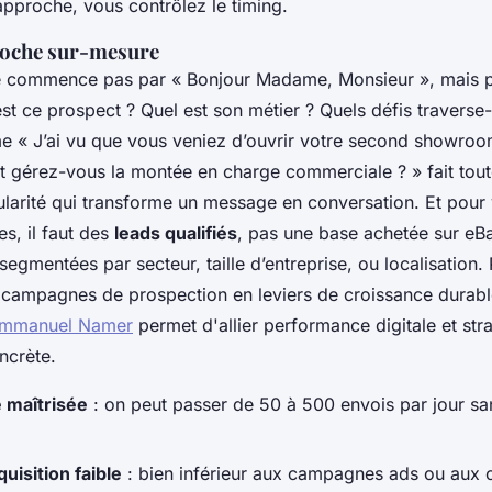
approche, vous contrôlez le timing.
proche sur-mesure
e commence pas par « Bonjour Madame, Monsieur », mais 
st ce prospect ? Quel est son métier ? Quels défis traverse-
 « J’ai vu que vous veniez d’ouvrir votre second showroom
gérez-vous la montée en charge commerciale ? » fait toute
ularité qui transforme un message en conversation. Et pour 
s, il faut des
leads qualifiés
, pas une base achetée sur eB
 segmentées par secteur, taille d’entreprise, ou localisation.
 campagnes de prospection en leviers de croissance durabl
'Emmanuel Namer
permet d'allier performance digitale et str
ncrète.
é maîtrisée
: on peut passer de 50 à 500 envois par jour sa
uisition faible
: bien inférieur aux campagnes ads ou aux