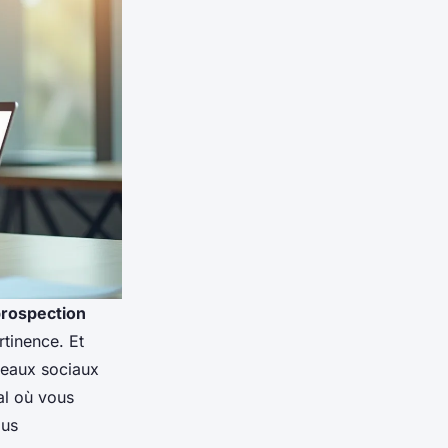
rospection
rtinence. Et
seaux sociaux
nal où vous
ous