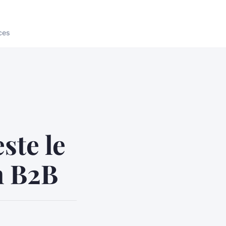
ces
ste le
n B2B